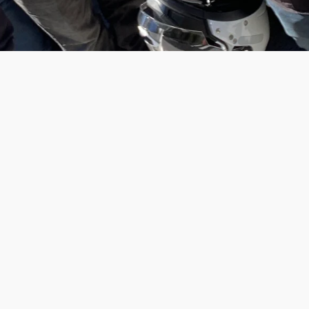
Des vidéos pour vous immerger dans
l'action
Découvrez nos montages vidéo faits maison, retraçant
l'intégralité de nos sorties. Sentez l'adrénaline de la route,
admirez les paysages à couper le souffle et partagez
l'esprit de groupe. Ces vidéos sont conçues pour vous
transporter au cœur de l'action, que vous ayez participé